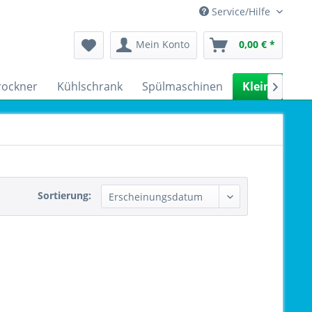
Service/Hilfe
Mein Konto
0,00 € *
rockner
Kühlschrank
Spülmaschinen
Kleingeräte

Sortierung: