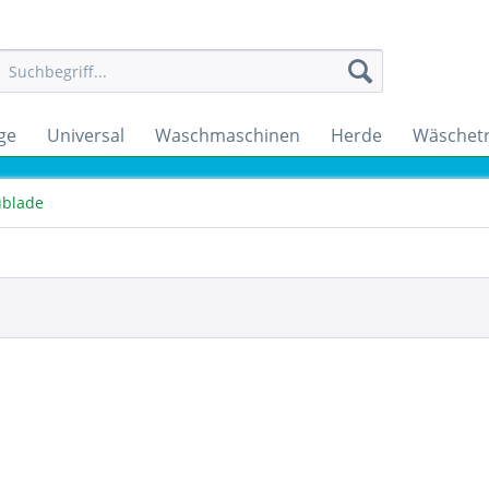
ge
Universal
Waschmaschinen
Herde
Wäschet
ublade