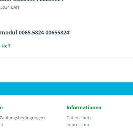
55824 EAN:
smodul 0065.5824 00655824"
 Neff
ce
Informationen
 Zahlungsbedingungen
Datenschutz
ht
Impressum