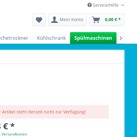
Service/Hilfe
Mein Konto
0,00 € *
chetrockner
Kühlschrank
Spülmaschinen
Kleing

 Artikel steht derzeit nicht zur Verfügung!
 € *
l. Versandkosten