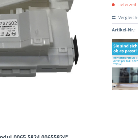
Lieferzeit
Vergleic
Artikel-Nr.:
dul 0065.5824 00655824"