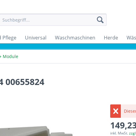
 Pflege
Universal
Waschmaschinen
Herde
Wäs
 + Module
4 00655824
Dieser
149,23
inkl. MwSt.
zzg