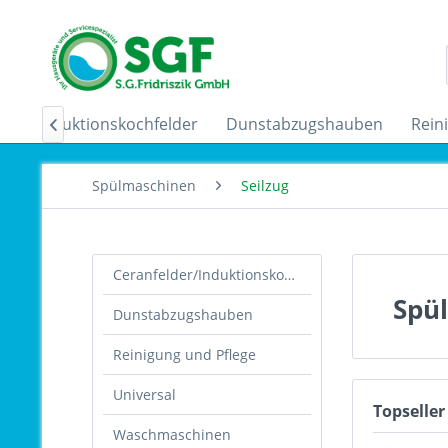
lder/Induktionskochfelder
Dunstabzugshauben
Rein

Spülmaschinen
Seilzug
Ceranfelder/Induktionskochfelder
Spü
Dunstabzugshauben
Reinigung und Pflege
Universal
Topseller
Waschmaschinen