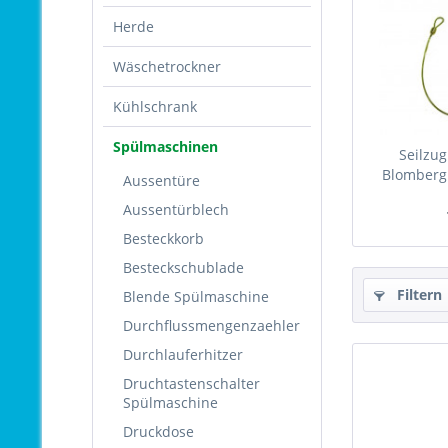
Herde
Wäschetrockner
Kühlschrank
Spülmaschinen
Seilzu
Blomberg
Aussentüre
Aussentürblech
Besteckkorb
Besteckschublade
Filtern
Blende Spülmaschine
Durchflussmengenzaehler
Durchlauferhitzer
Druchtastenschalter
Spülmaschine
Druckdose