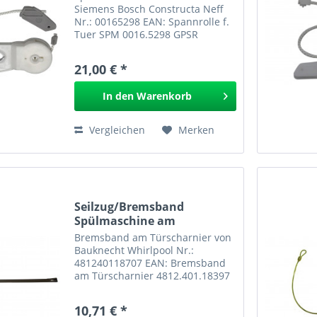
Siemens Bosch Constructa Neff
Nr.: 00165298 EAN: Spannrolle f.
Tuer SPM 0016.5298 GPSR
21,00 € *
In den
Warenkorb
Vergleichen
Merken
Seilzug/Bremsband
Spülmaschine am
Türscharnier...
Bremsband am Türscharnier von
Bauknecht Whirlpool Nr.:
481240118707 EAN: Bremsband
am Türscharnier 4812.401.18397
10,71 € *