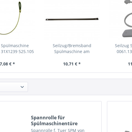
g Spülmaschine
Seilzug/Bremsband
Seilzug
 31X1239 525.105
Spülmaschine am
0061.1
Türscharnier...
7,08 € *
10,71 € *
11
Spannrolle für
Spülmaschinentüre
Siemens...
Spannrolle f. Tuer SPM von