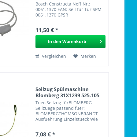
Bosch Constructa Neff Nr.:
0061.1370 EAN: Seil für Tür SPM
0061.1370 GPSR
11,50 € *
In den
Warenkorb
Vergleichen
Merken
Seilzug Spülmaschine
Blomberg 31X1239 525.105
Tuer-Seilzug fürBLOMBERG
Seilzuege passend fuer:
BLOMBERGTHOMSONBRANDT
Ausfuehrung:Einzelstueck Wie
Orig.Nr:31X1239 von Arcelik Beko
Blomberg Nr.: 31 X 1239 EAN:
7,08 € *
Tuer-Seilzug für BLOMBERG