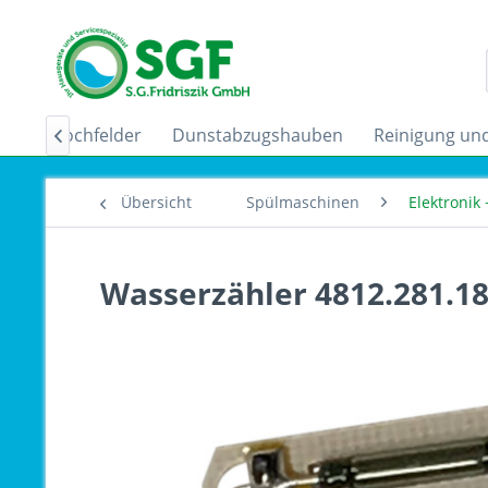
uktionskochfelder
Dunstabzugshauben
Reinigung und

Übersicht
Spülmaschinen
Elektronik
Wasserzähler 4812.281.1