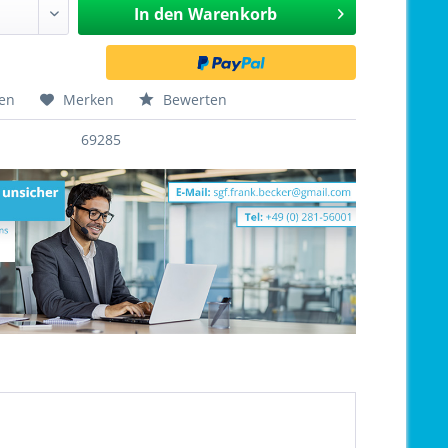
In den
Warenkorb
hen
Merken
Bewerten
69285