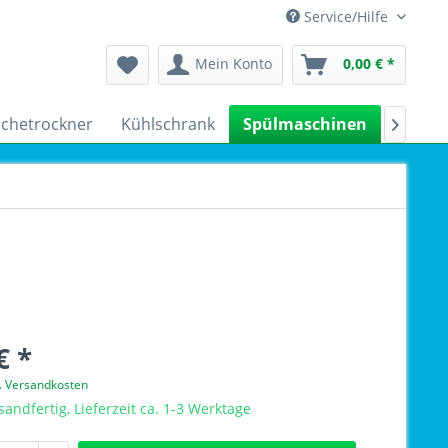
Service/Hilfe
Mein Konto
0,00 € *
chetrockner
Kühlschrank
Spülmaschinen
Kleing

€ *
l. Versandkosten
sandfertig, Lieferzeit ca. 1-3 Werktage