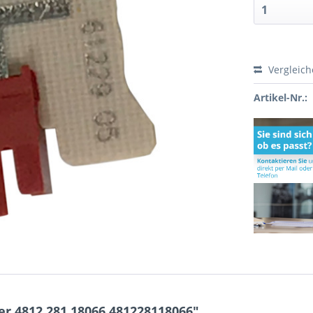
Vergleic
Artikel-Nr.:
r 4812.281.18066 481228118066"