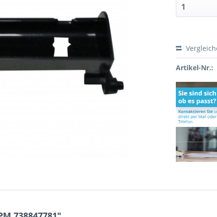
Vergleic
Artikel-Nr.:
PM 738847781"