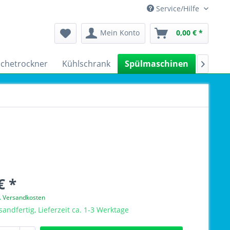
Service/Hilfe
Mein Konto
0,00 € *
chetrockner
Kühlschrank
Spülmaschinen
Kleing

€ *
l. Versandkosten
sandfertig, Lieferzeit ca. 1-3 Werktage