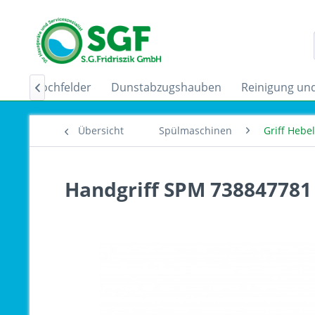
uktionskochfelder
Dunstabzugshauben
Reinigung und

Übersicht
Spülmaschinen
Griff Hebe
Handgriff SPM 738847781