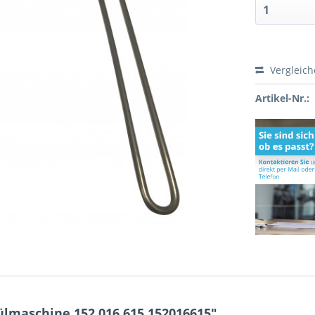
Vergleic
Artikel-Nr.:
lmaschine 152.016.615 152016615"