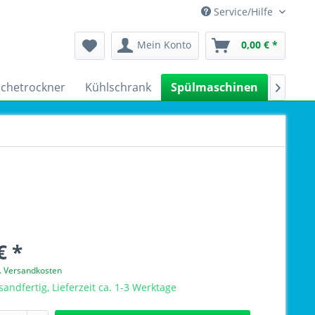
Service/Hilfe
Mein Konto
0,00 € *
chetrockner
Kühlschrank
Spülmaschinen
Kleing

€ *
l. Versandkosten
sandfertig, Lieferzeit ca. 1-3 Werktage