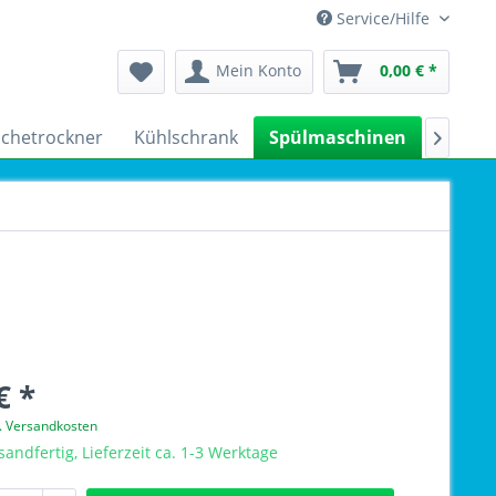
Service/Hilfe
Mein Konto
0,00 € *
chetrockner
Kühlschrank
Spülmaschinen
Kleing

€ *
l. Versandkosten
sandfertig, Lieferzeit ca. 1-3 Werktage