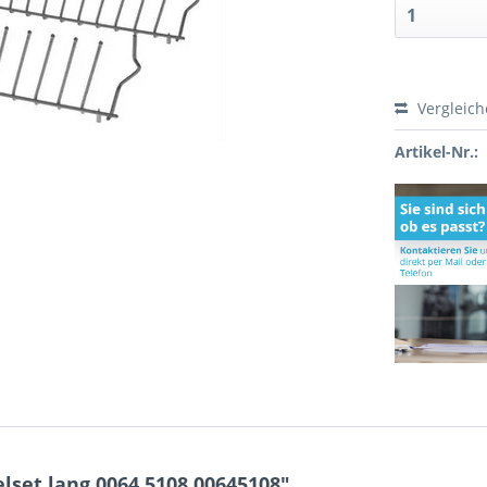
Vergleic
Artikel-Nr.:
set lang 0064.5108 00645108"