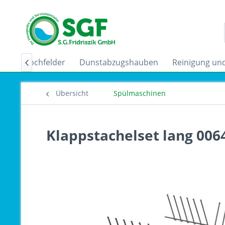
uktionskochfelder
Dunstabzugshauben
Reinigung und

Übersicht
Spülmaschinen
Klappstachelset lang 006