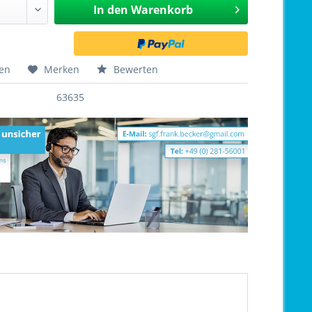
In den
Warenkorb
hen
Merken
Bewerten
63635