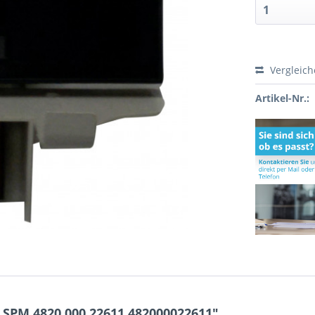
Vergleic
Artikel-Nr.:
 SPM 4820.000.22611 482000022611"