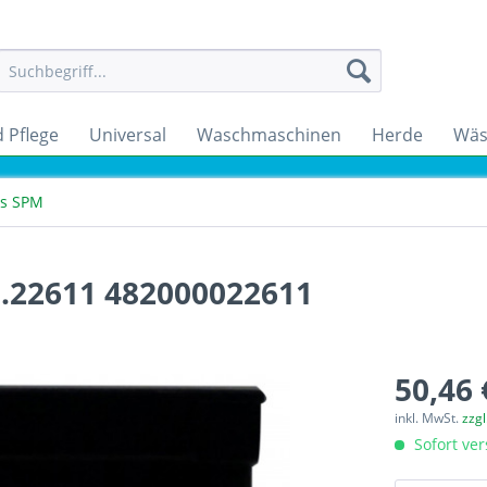
 Pflege
Universal
Waschmaschinen
Herde
Wäs
ss SPM
0.22611 482000022611
50,46 
inkl. MwSt.
zzg
Sofort ver