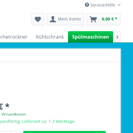
Service/Hilfe
Mein Konto
0,00 € *
chetrockner
Kühlschrank
Spülmaschinen
Kleing

€ *
l. Versandkosten
sandfertig, Lieferzeit ca. 1-3 Werktage