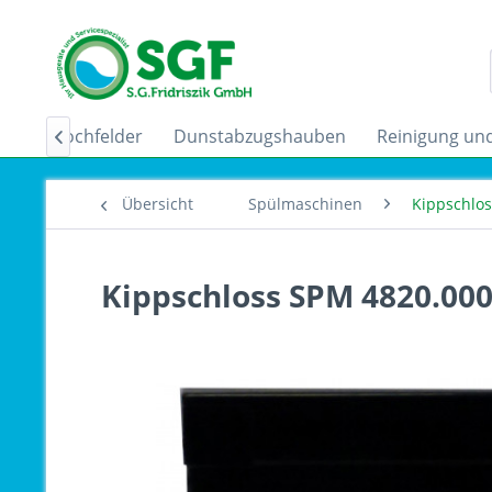
uktionskochfelder
Dunstabzugshauben
Reinigung und

Übersicht
Spülmaschinen
Kippschlo
Kippschloss SPM 4820.00