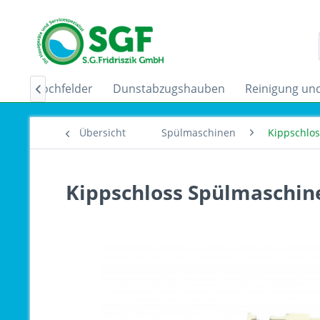
uktionskochfelder
Dunstabzugshauben
Reinigung und

Übersicht
Spülmaschinen
Kippschlo
Kippschloss Spülmaschin