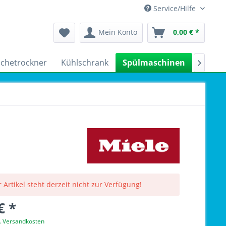
Service/Hilfe
Mein Konto
0,00 € *
chetrockner
Kühlschrank
Spülmaschinen
Kleing

 Artikel steht derzeit nicht zur Verfügung!
€ *
l. Versandkosten