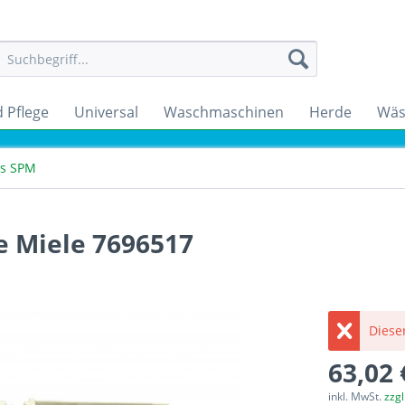
 Pflege
Universal
Waschmaschinen
Herde
Wäs
ss SPM
e Miele 7696517
Dieser
63,02 
inkl. MwSt.
zzg