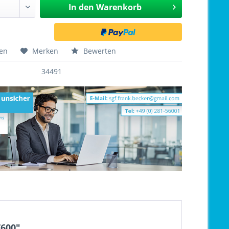
In den
Warenkorb
hen
Merken
Bewerten
34491
7600"