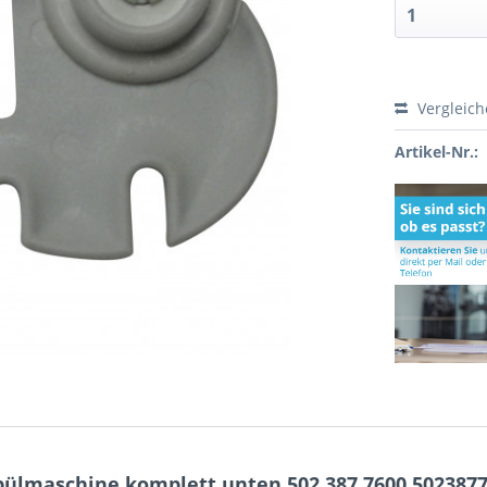
Vergleic
Artikel-Nr.:
pülmaschine komplett unten 502.387.7600 502387