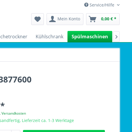
Service/Hilfe
Mein Konto
0,00 € *
chetrockner
Kühlschrank
Spülmaschinen
Kleing

23877600
 *
l. Versandkosten
sandfertig, Lieferzeit ca. 1-3 Werktage