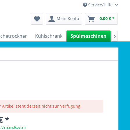
Service/Hilfe
Mein Konto
0,00 € *
chetrockner
Kühlschrank
Spülmaschinen
Kleing

 Artikel steht derzeit nicht zur Verfügung!
€ *
l. Versandkosten