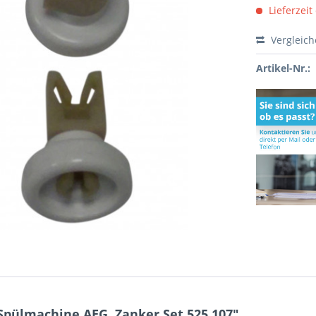
Lieferzeit
Vergleic
Artikel-Nr.:
Spülmachine AEG, Zanker Set 525.107"