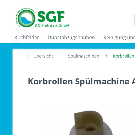
uktionskochfelder
Dunstabzugshauben
Reinigung und

Übersicht
Spülmaschinen
Korbrollen
Korbrollen Spülmachine A