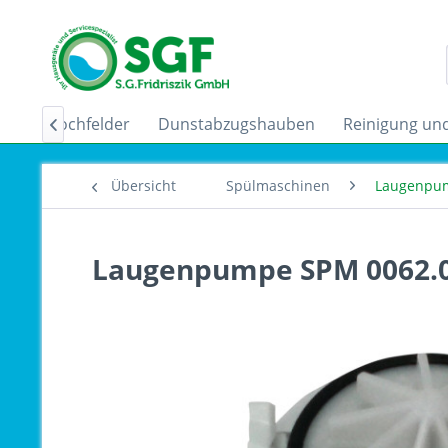
uktionskochfelder
Dunstabzugshauben
Reinigung und

Übersicht
Spülmaschinen
Laugenpu
Laugenpumpe SPM 0062.0