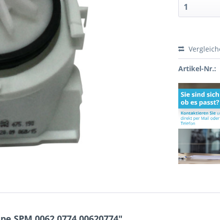
Vergleic
Artikel-Nr.:
e SPM 0062.0774 00620774"