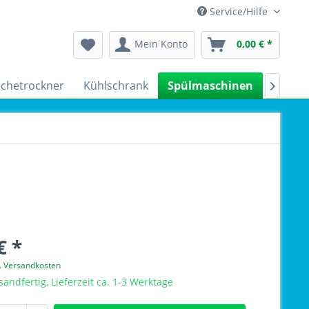
Service/Hilfe
Mein Konto
0,00 € *
chetrockner
Kühlschrank
Spülmaschinen
Kleing

€ *
l. Versandkosten
sandfertig, Lieferzeit ca. 1-3 Werktage