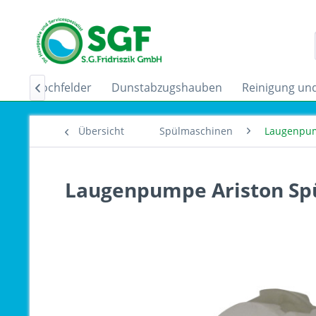
uktionskochfelder
Dunstabzugshauben
Reinigung und

Übersicht
Spülmaschinen
Laugenpu
Laugenpumpe Ariston Sp