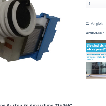
Vergleic
Artikel-Nr.:
e Ariston Spülmaschine 215.366"