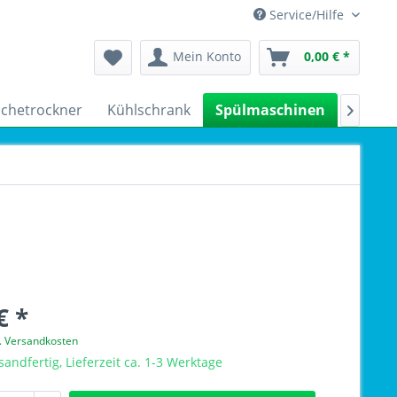
Service/Hilfe
Mein Konto
0,00 € *
chetrockner
Kühlschrank
Spülmaschinen
Kleing

€ *
l. Versandkosten
sandfertig, Lieferzeit ca. 1-3 Werktage