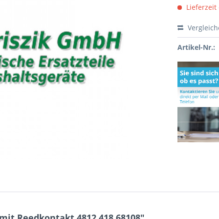
Lieferzeit
Vergleic
Artikel-Nr.:
mit Reedkontakt 4812.418.68108"