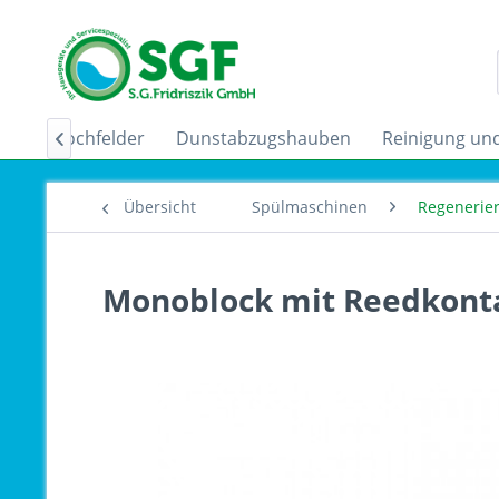
uktionskochfelder
Dunstabzugshauben
Reinigung und

Übersicht
Spülmaschinen
Regenerie
Monoblock mit Reedkonta