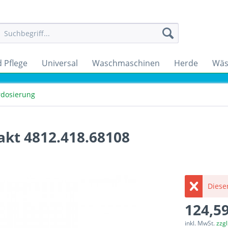
 Pflege
Universal
Waschmaschinen
Herde
Wäs
rdosierung
kt 4812.418.68108
Dieser
124,59
inkl. MwSt.
zzg