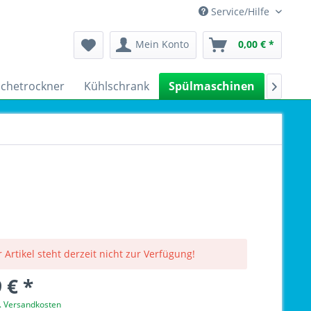
Service/Hilfe
Mein Konto
0,00 € *
chetrockner
Kühlschrank
Spülmaschinen
Kleing

 Artikel steht derzeit nicht zur Verfügung!
 € *
l. Versandkosten