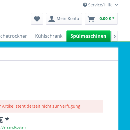
Service/Hilfe
Mein Konto
0,00 € *
chetrockner
Kühlschrank
Spülmaschinen
Kleing

 Artikel steht derzeit nicht zur Verfügung!
€ *
l. Versandkosten