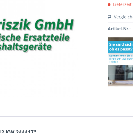
Lieferzeit
Vergleic
Artikel-Nr.:
12 KW 244417"