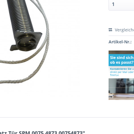
Vergleic
Artikel-Nr.:
tz Tür SPM 0075.4873 00754873"