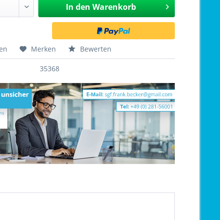
In den
Warenkorb
hen
Merken
Bewerten
35368