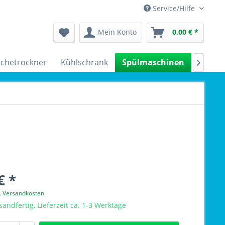
Service/Hilfe
Mein Konto
0,00 € *
chetrockner
Kühlschrank
Spülmaschinen
Kleing

€ *
l. Versandkosten
sandfertig, Lieferzeit ca. 1-3 Werktage