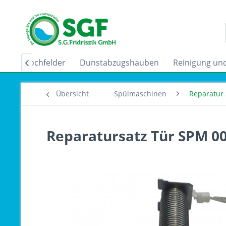
uktionskochfelder
Dunstabzugshauben
Reinigung und

Übersicht
Spülmaschinen
Reparatur 
Reparatursatz Tür SPM 0