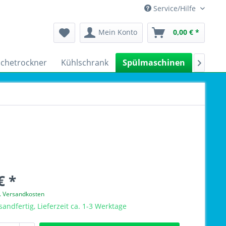
Service/Hilfe
Mein Konto
0,00 € *
chetrockner
Kühlschrank
Spülmaschinen
Kleing

€ *
l. Versandkosten
sandfertig, Lieferzeit ca. 1-3 Werktage