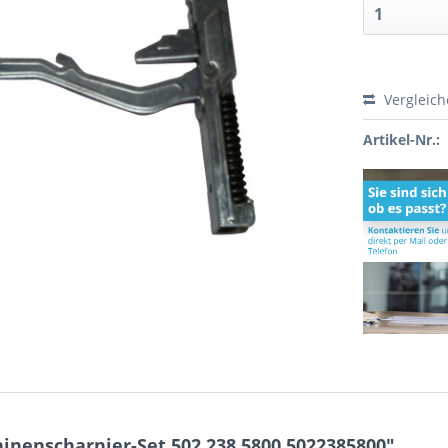
Vergleic
Artikel-Nr.:
nenscharnier-Set 502.238.5800 5022385800"