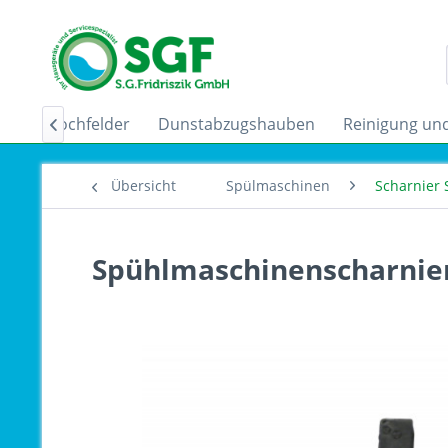
uktionskochfelder
Dunstabzugshauben
Reinigung und

Übersicht
Spülmaschinen
Scharnier
Spühlmaschinenscharnier