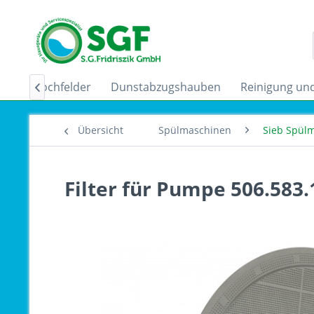
uktionskochfelder
Dunstabzugshauben
Reinigung und

Übersicht
Spülmaschinen
Sieb Spül
Filter für Pumpe 506.583