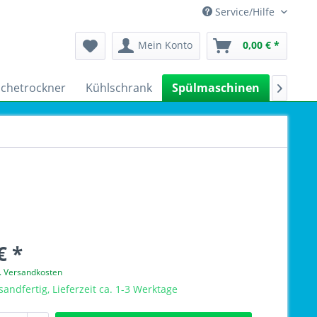
Service/Hilfe
Mein Konto
0,00 € *
chetrockner
Kühlschrank
Spülmaschinen
Kleing

€ *
l. Versandkosten
sandfertig, Lieferzeit ca. 1-3 Werktage