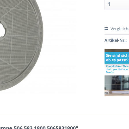
Vergleic
Artikel-Nr.:
umpe 506.583.1800 5065831800"