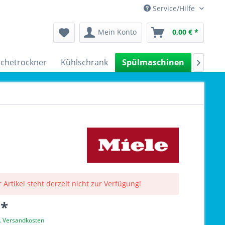
Service/Hilfe
Mein Konto
0,00 € *
chetrockner
Kühlschrank
Spülmaschinen
Kleing

 Artikel steht derzeit nicht zur Verfügung!
 *
l. Versandkosten