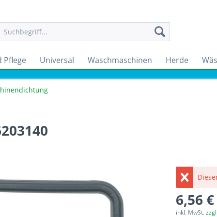
 Pflege
Universal
Waschmaschinen
Herde
Wäs
hinendichtung
6203140
Dieser
6,56 €
inkl. MwSt.
zzg