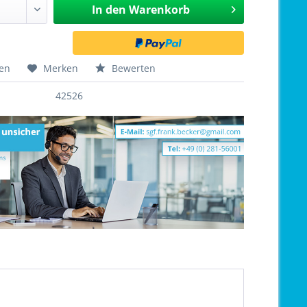
In den
Warenkorb
hen
Merken
Bewerten
42526