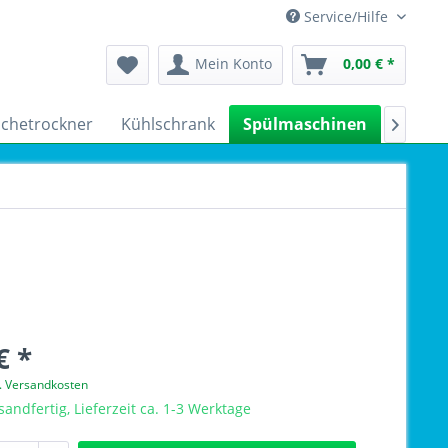
Service/Hilfe
Mein Konto
0,00 € *
chetrockner
Kühlschrank
Spülmaschinen
Kleing

€ *
l. Versandkosten
sandfertig, Lieferzeit ca. 1-3 Werktage