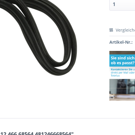
Vergleic
Artikel-Nr.:
12.466.68564 481246668564"