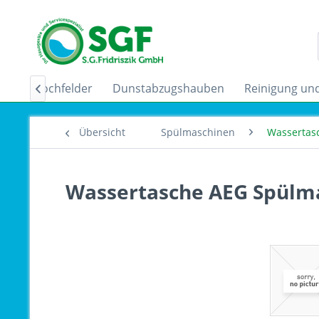
uktionskochfelder
Dunstabzugshauben
Reinigung und

Übersicht
Spülmaschinen
Wassertas
Wassertasche AEG Spülma