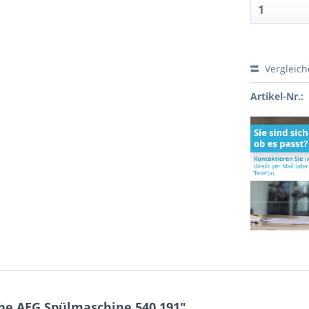
Vergleic
Artikel-Nr.:
he AEG Spülmaschine 540.191"