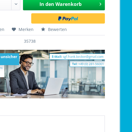
In den
Warenkorb
hen
Merken
Bewerten
35738