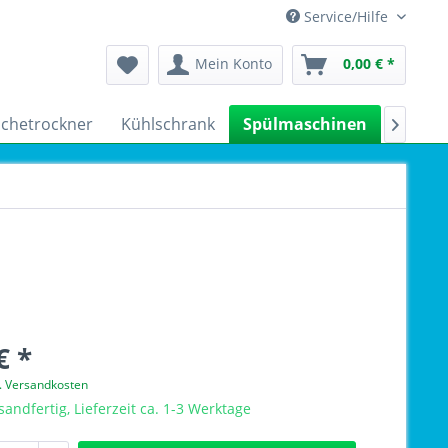
Service/Hilfe
Mein Konto
0,00 € *
chetrockner
Kühlschrank
Spülmaschinen
Kleing

€ *
l. Versandkosten
sandfertig, Lieferzeit ca. 1-3 Werktage