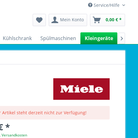
Service/Hilfe
Mein Konto
0,00 € *
Kühlschrank
Spülmaschinen
Kleingeräte
Sale

 Artikel steht derzeit nicht zur Verfügung!
€ *
l. Versandkosten