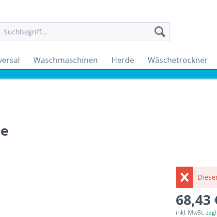
versal
Waschmaschinen
Herde
Wäschetrockner
ze
Dieser
68,43 
inkl. MwSt.
zzg