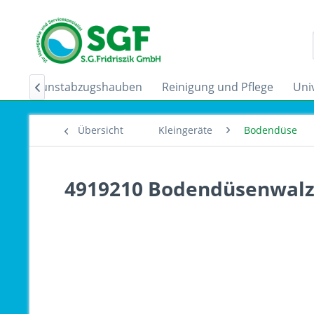
der
Dunstabzugshauben
Reinigung und Pflege
Uni

Übersicht
Kleingeräte
Bodendüse
4919210 Bodendüsenwal