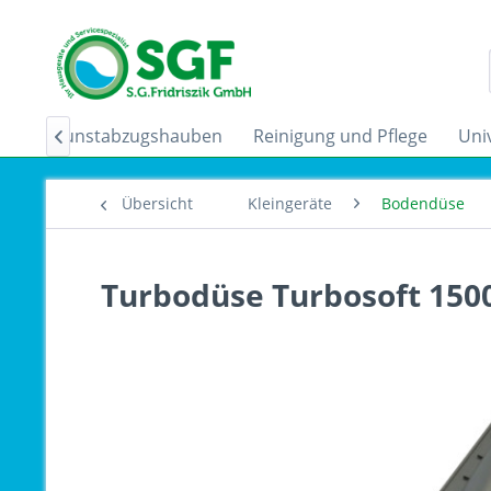
der
Dunstabzugshauben
Reinigung und Pflege
Uni

Übersicht
Kleingeräte
Bodendüse
Turbodüse Turbosoft 1500