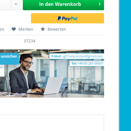
In den
Warenkorb
hen
Merken
Bewerten
37234