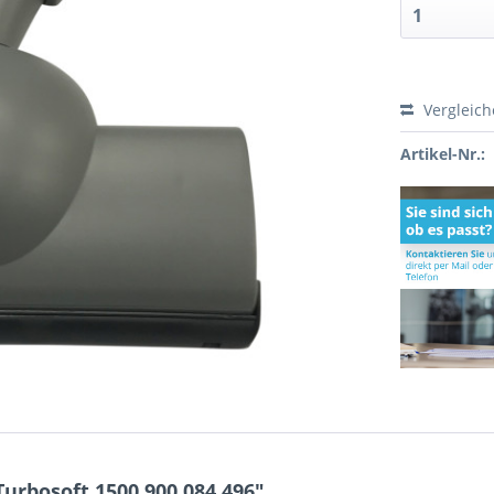
Vergleic
Artikel-Nr.:
urbosoft 1500 900.084.496"