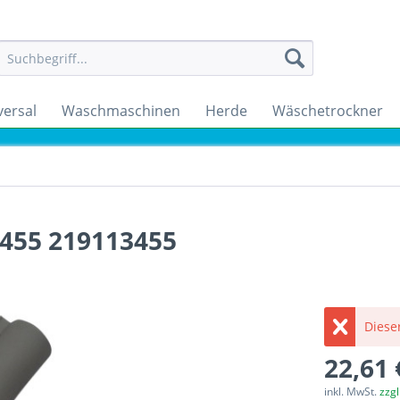
versal
Waschmaschinen
Herde
Wäschetrockner
.455 219113455
Dieser
22,61 
inkl. MwSt.
zzg