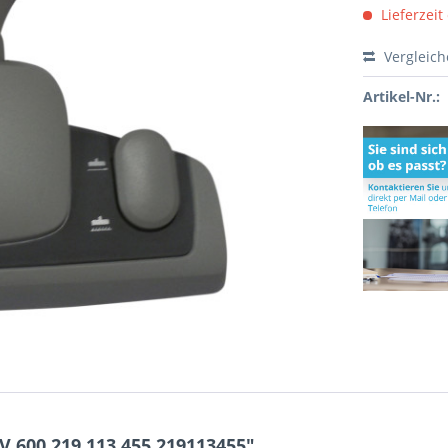
Lieferzeit
Vergleic
Artikel-Nr.:
 600 219.113.455 219113455"