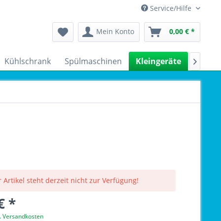
Service/Hilfe
Mein Konto
0,00 € *
Kühlschrank
Spülmaschinen
Kleingeräte
Sale

 Artikel steht derzeit nicht zur Verfügung!
€ *
l. Versandkosten