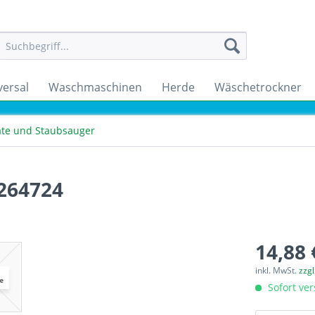
versal
Waschmaschinen
Herde
Wäschetrockner
räte und Staubsauger
D264724
14,88 
inkl. MwSt.
zzg
Sofort ver