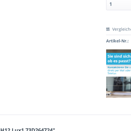
Vergleic
Artikel-Nr.:
 H12 Lux1 73D264724"