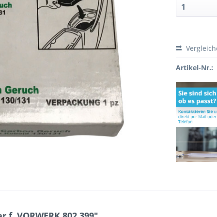
Vergleic
Artikel-Nr.:
er f. VORWERK 802.399"