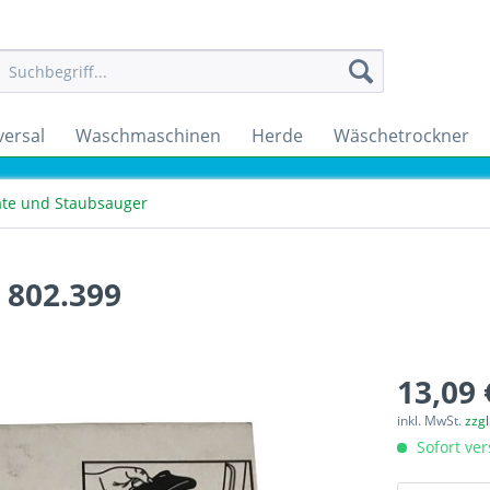
versal
Waschmaschinen
Herde
Wäschetrockner
räte und Staubsauger
 802.399
13,09 
inkl. MwSt.
zzg
Sofort ver