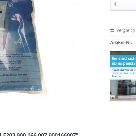
Vergleic
Artikel-Nr.:
 E203 900.166.007 900166007"