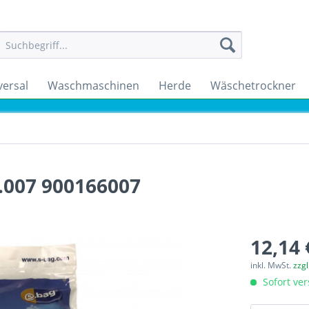
versal
Waschmaschinen
Herde
Wäschetrockner
.007 900166007
12,14 
inkl. MwSt.
zzg
Sofort ver