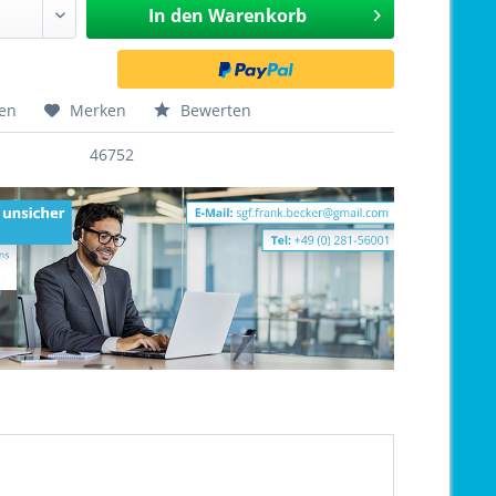
In den
Warenkorb
hen
Merken
Bewerten
46752