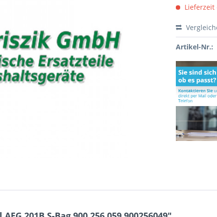
Lieferzeit
Vergleic
Artikel-Nr.:
 AEG 201B S-Bag 900.256.059 900256049"