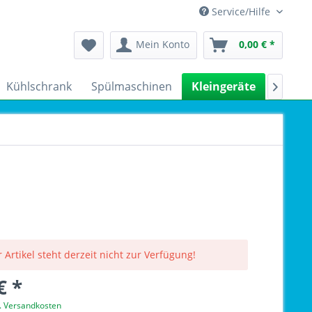
Service/Hilfe
Mein Konto
0,00 € *
Kühlschrank
Spülmaschinen
Kleingeräte
Sale

 Artikel steht derzeit nicht zur Verfügung!
€ *
l. Versandkosten