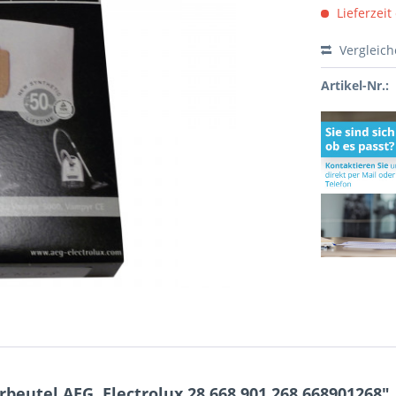
Lieferzeit
Vergleic
Artikel-Nr.:
eutel AEG, Electrolux 28 668.901.268 668901268"