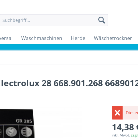
versal
Waschmaschinen
Herde
Wäschetrockner
lectrolux 28 668.901.268 668901
Dieser
14,38 
inkl. MwSt.
zzg