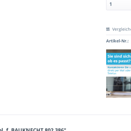
Vergleic
Artikel-Nr.:
l. f. BAUKNECHT 802.386"