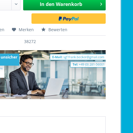
In den
Warenkorb
hen
Merken
Bewerten
38272