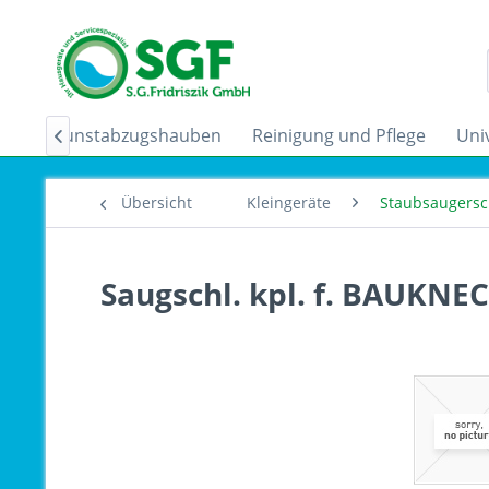
der
Dunstabzugshauben
Reinigung und Pflege
Uni

Übersicht
Kleingeräte
Staubsaugersc
Saugschl. kpl. f. BAUKNE