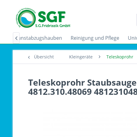
der
Dunstabzugshauben
Reinigung und Pflege
Uni

Übersicht
Kleingeräte
Teleskoprohr
Teleskoprohr Staubsauger
4812.310.48069 48123104