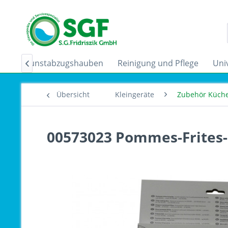
der
Dunstabzugshauben
Reinigung und Pflege
Uni

Übersicht
Kleingeräte
Zubehör Küch
00573023 Pommes-Frites-