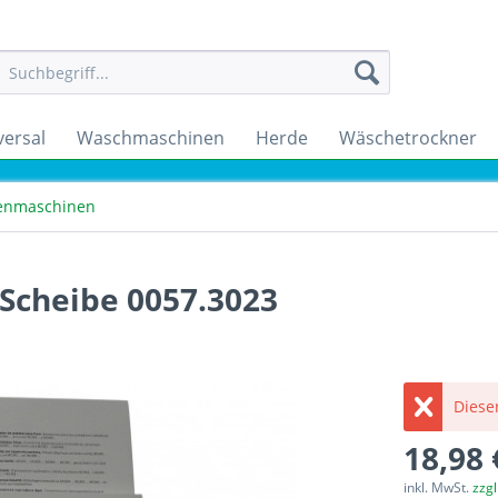
versal
Waschmaschinen
Herde
Wäschetrockner
enmaschinen
Scheibe 0057.3023
Dieser
18,98 
inkl. MwSt.
zzg