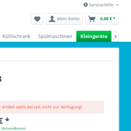
Service/Hilfe
Mein Konto
0,00 € *
Kühlschrank
Spülmaschinen
Kleingeräte
Sale

3
 Artikel steht derzeit nicht zur Verfügung!
€ *
l. Versandkosten