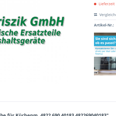
Lieferzeit
Vergleic
Artikel-Nr.:
be für Küchenm. 4822.690.40183 482269040183"