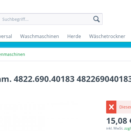
versal
Waschmaschinen
Herde
Wäschetrockner
enmaschinen
nm. 4822.690.40183 48226904018
Dieser
15,08 
inkl. MwSt.
zzg