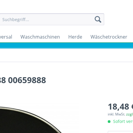
versal
Waschmaschinen
Herde
Wäschetrockner
88 00659888
18,48 
inkl. MwSt.
zzg
Sofort ver