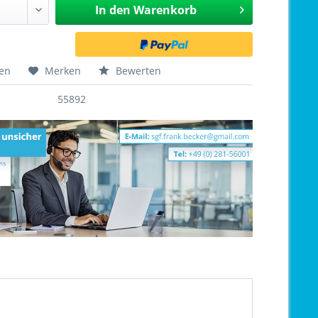
In den
Warenkorb
hen
Merken
Bewerten
55892