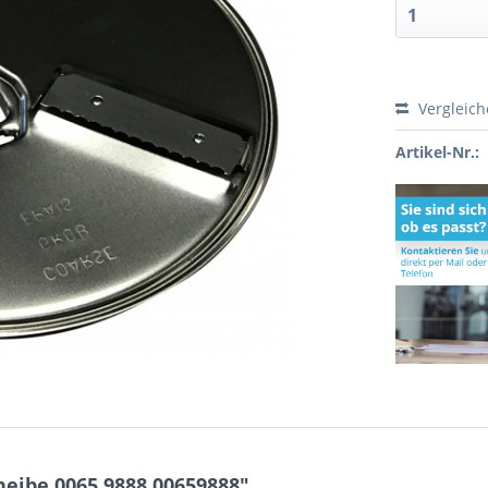
Vergleic
Artikel-Nr.:
eibe 0065.9888 00659888"