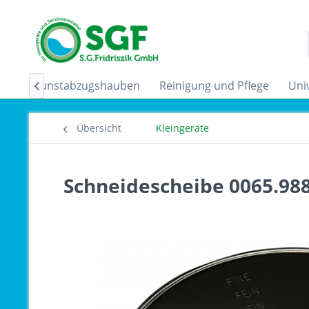
der
Dunstabzugshauben
Reinigung und Pflege
Uni

Übersicht
Kleingeräte
Schneidescheibe 0065.98