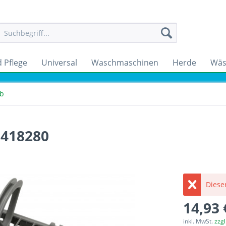
 Pflege
Universal
Waschmaschinen
Herde
Wäs
rb
0418280
Dieser
14,93 
inkl. MwSt.
zzg