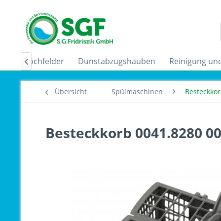
uktionskochfelder
Dunstabzugshauben
Reinigung und

Übersicht
Spülmaschinen
Besteckko
Besteckkorb 0041.8280 0