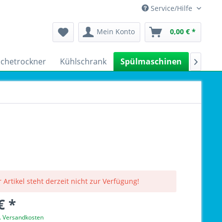
Service/Hilfe
Mein Konto
0,00 € *
chetrockner
Kühlschrank
Spülmaschinen
Kleing

 Artikel steht derzeit nicht zur Verfügung!
€ *
l. Versandkosten