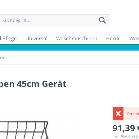
 Pflege
Universal
Waschmaschinen
Herde
Wäs
rb
oben 45cm Gerät
Dieser
91,39 
inkl. MwSt.
zzg