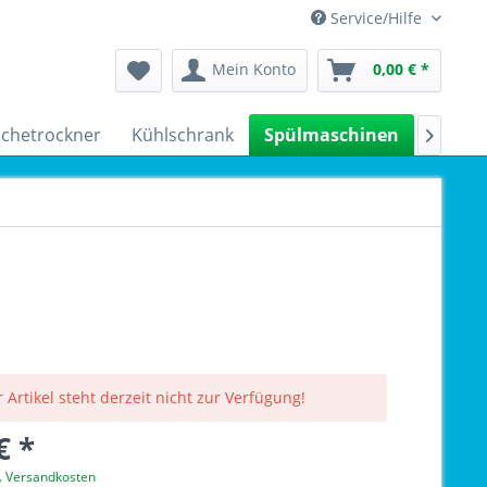
Service/Hilfe
Mein Konto
0,00 € *
chetrockner
Kühlschrank
Spülmaschinen
Kleing

 Artikel steht derzeit nicht zur Verfügung!
€ *
l. Versandkosten