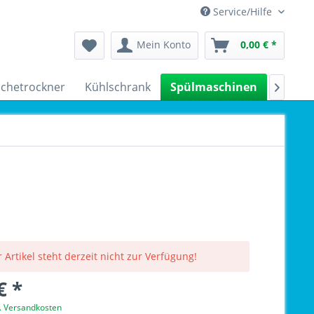
Service/Hilfe
Mein Konto
0,00 € *
chetrockner
Kühlschrank
Spülmaschinen
Kleing

 Artikel steht derzeit nicht zur Verfügung!
€ *
l. Versandkosten