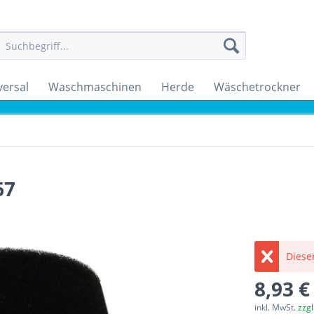
versal
Waschmaschinen
Herde
Wäschetrockner
67
Dieser
8,93 €
inkl. MwSt.
zzg