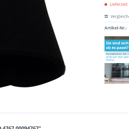
Lieferzeit
Vergleic
Artikel-Nr.:
.4767 00094767"