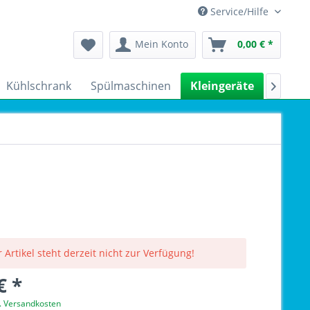
Service/Hilfe
Mein Konto
0,00 € *
Kühlschrank
Spülmaschinen
Kleingeräte
Sale

 Artikel steht derzeit nicht zur Verfügung!
€ *
l. Versandkosten