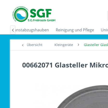
der
Dunstabzugshauben
Reinigung und Pflege
Uni

Übersicht
Kleingeräte
Glasteller Gla
00662071 Glasteller Mikr