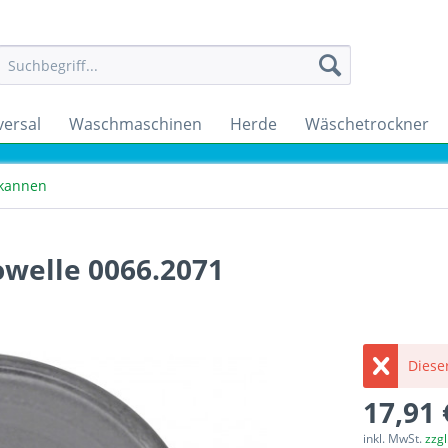
versal
Waschmaschinen
Herde
Wäschetrockner
skannen
owelle 0066.2071
Dieser
17,91 
inkl. MwSt.
zzg