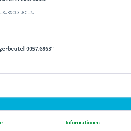
L3..BSGL3..BGL2..
gerbeutel 0057.6863"
a
ce
Informationen