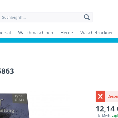
versal
Waschmaschinen
Herde
Wäschetrockner
6863
Dieser
12,14 
inkl. MwSt.
zzg