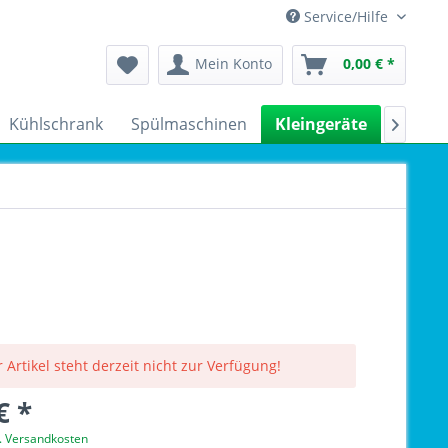
Service/Hilfe
Mein Konto
0,00 € *
Kühlschrank
Spülmaschinen
Kleingeräte
Sale

 Artikel steht derzeit nicht zur Verfügung!
€ *
l. Versandkosten