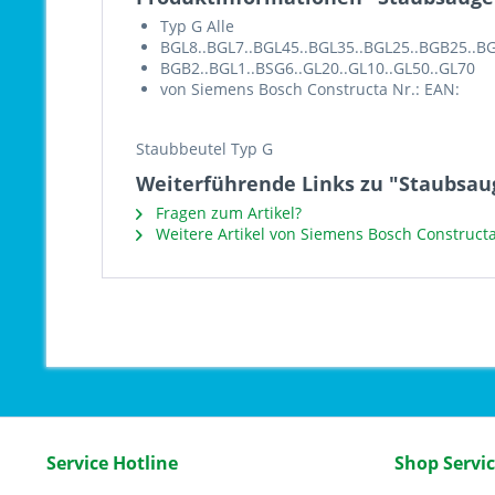
Typ G Alle
BGL8..BGL7..BGL45..BGL35..BGL25..BGB25..BG
BGB2..BGL1..BSG6..GL20..GL10..GL50..GL70
von Siemens Bosch Constructa Nr.: EAN:
Staubbeutel Typ G
Weiterführende Links zu "Staubsau
Fragen zum Artikel?
Weitere Artikel von Siemens Bosch Construct
Service Hotline
Shop Servi