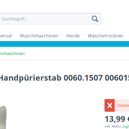
versal
Waschmaschinen
Herde
Wäschetrockner
enmaschinen
 Handpürierstab 0060.1507 00601
Dieser
13,99 
inkl. MwSt.
zzg