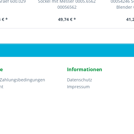
Graef 600.029
Sockel mit Messer 0005.6562
00054246 S
00056562
Blender 
 € *
49,74 € *
41,
ce
Informationen
 Zahlungsbedingungen
Datenschutz
ht
Impressum