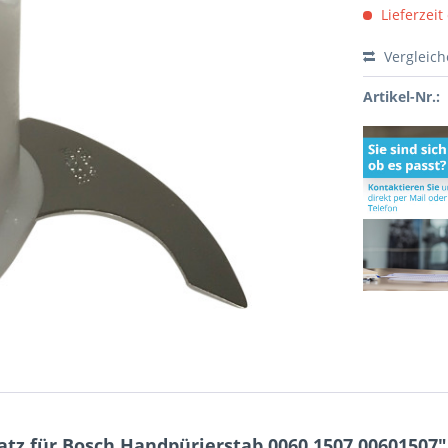
Lieferzeit
Vergleic
Artikel-Nr.:
tz für Bosch Handpürierstab 0060.1507 00601507"