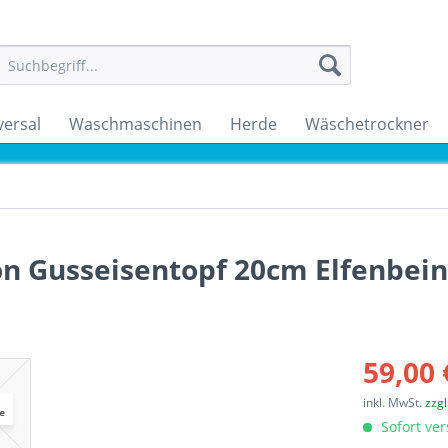
versal
Waschmaschinen
Herde
Wäschetrockner
on Gusseisentopf 20cm Elfenbei
59,00 
inkl. MwSt.
zzg
Sofort ver