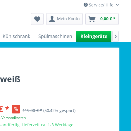
Service/Hilfe
Mein Konto
0,00 € *
Kühlschrank
Spülmaschinen
Kleingeräte
Sale

nweiß
€ *
119,00 € *
(50,42% gespart)
l. Versandkosten
sandfertig, Lieferzeit ca. 1-3 Werktage