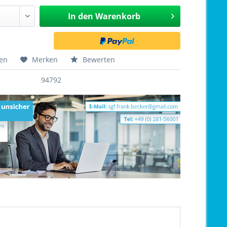
In den
Warenkorb
hen
Merken
Bewerten
94792