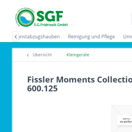
der
Dunstabzugshauben
Reinigung und Pflege
Uni

Übersicht
Kleingeräte
Fissler Moments Collecti
600.125