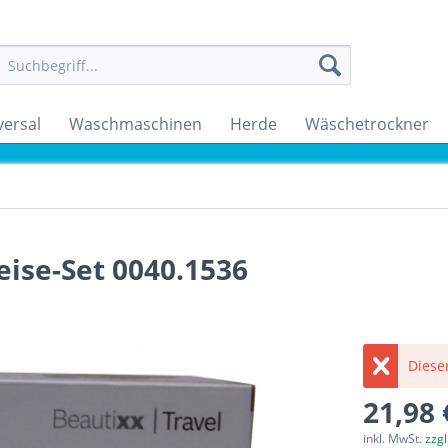
versal
Waschmaschinen
Herde
Wäschetrockner
ise-Set 0040.1536
Dieser
21,98 
inkl. MwSt.
zzg