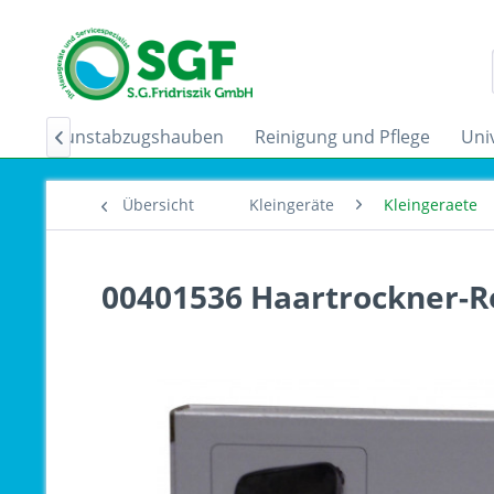
der
Dunstabzugshauben
Reinigung und Pflege
Uni

Übersicht
Kleingeräte
Kleingeraete
00401536 Haartrockner-Re